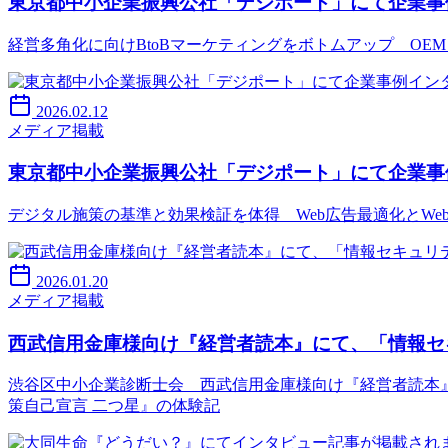
東京都中小企業振興公社「デジポート」にて企業事
経営多角化に向けBtoBマーケティングをボトムアップ OE
2026.02.12
メディア掲載
東京都中小企業振興公社「デジポート」にて企業事
デジタル施策の基準と効果検証を体得 Web広告最適化とWe
2026.01.20
メディア掲載
西武信用金庫様向け『経営者読本』にて、「情報セ
渋谷区中小企業診断士会 西武信用金庫様向け『経営者読本
策自己宣言 二つ星』の体験記