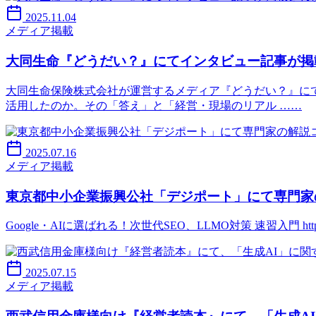
2025.11.04
メディア掲載
大同生命『どうだい？』にてインタビュー記事が掲
大同生命保険株式会社が運営するメディア『どうだい？』にて
活用したのか。その「答え」と「経営・現場のリアル ……
2025.07.16
メディア掲載
東京都中小企業振興公社「デジポート」にて専門家
Google・AIに選ばれる！次世代SEO、LLMO対策 速習入門 https://digip
2025.07.15
メディア掲載