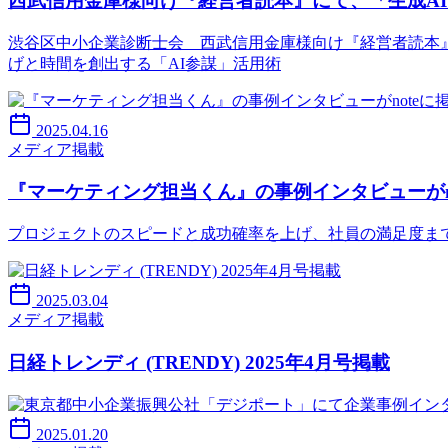
西武信用金庫様向け『経営者読本』にて、「生成A
渋谷区中小企業診断士会 西武信用金庫様向け『経営者読本』
げと時間を創出する「AI参謀」活用術
2025.04.16
メディア掲載
『マーケティング担当くん』の事例インタビューがn
プロジェクトのスピードと成功確率を上げ、社員の満足度ま
2025.03.04
メディア掲載
日経トレンディ (TRENDY) 2025年4月号掲載
2025.01.20