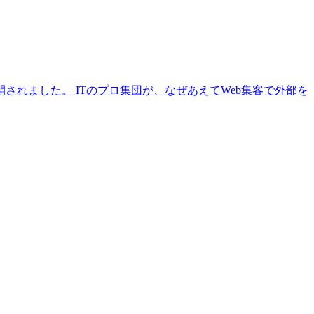
れました。 ITのプロ集団が、なぜあえてWeb集客で外部を