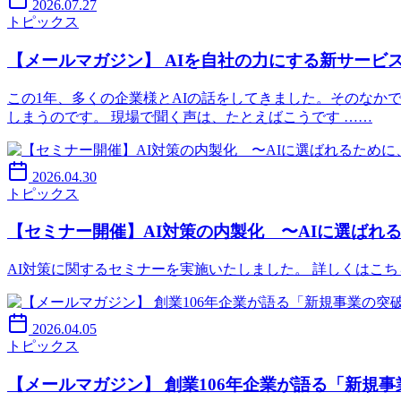
2026.07.27
トピックス
【メールマガジン】 AIを自社の力にする新サービス「
この1年、多くの企業様とAIの話をしてきました。そのなか
しまうのです。 現場で聞く声は、たとえばこうです ……
2026.04.30
トピックス
【セミナー開催】AI対策の内製化 〜AIに選ばれ
AI対策に関するセミナーを実施いたしました。 詳しくはこちらをご覧ください。 h
2026.04.05
トピックス
【メールマガジン】 創業106年企業が語る「新規