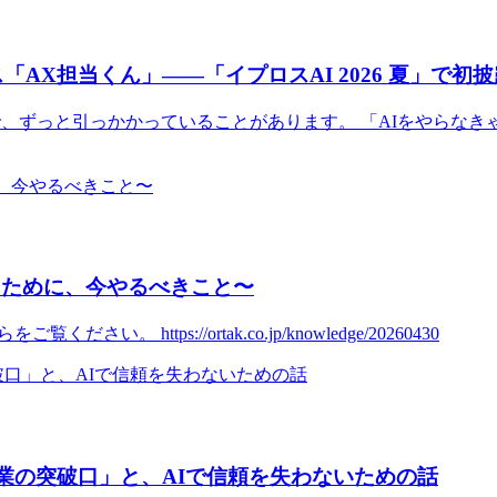
AX担当くん」——「イプロスAI 2026 夏」で初
で、ずっと引っかかっていることがあります。 「AIをやらな
るために、今やるべきこと〜
ttps://ortak.co.jp/knowledge/20260430
事業の突破口」と、AIで信頼を失わないための話