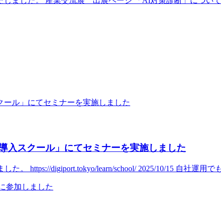
たしました。 産業交流展 出展ページ 「AI対策診断」につい
導入スクール」にてセミナーを実施しました
//digiport.tokyo/learn/school/ 2025/10/15 自