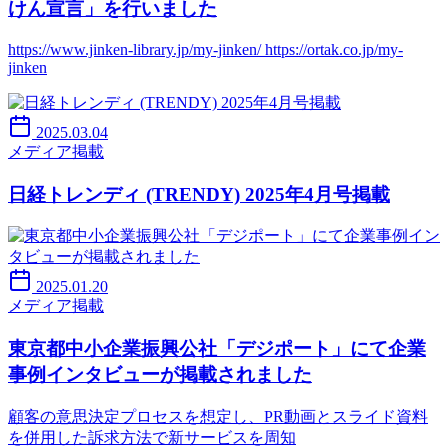
けん宣言」を行いました
https://www.jinken-library.jp/my-jinken/ https://ortak.co.jp/my-
jinken
2025.03.04
メディア掲載
日経トレンディ (TRENDY) 2025年4月号掲載
2025.01.20
メディア掲載
東京都中小企業振興公社「デジポート」にて企業
事例インタビューが掲載されました
顧客の意思決定プロセスを想定し、PR動画とスライド資料
を併用した訴求方法で新サービスを周知