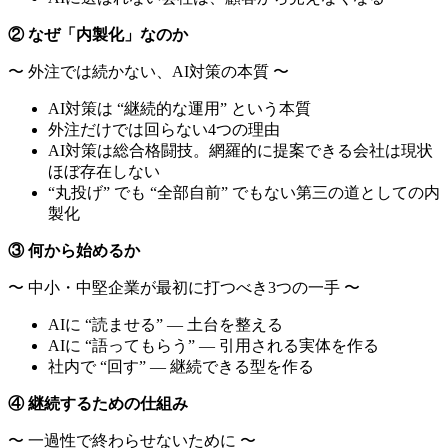
②
なぜ「内製化」なのか
〜 外注では続かない、AI対策の本質 〜
AI対策は “継続的な運用” という本質
外注だけでは回らない4つの理由
AI対策は総合格闘技。網羅的に提案できる会社は現状
ほぼ存在しない
“丸投げ” でも “全部自前” でもない第三の道としての内
製化
③
何から始めるか
〜 中小・中堅企業が最初に打つべき3つの一手 〜
AIに “読ませる” — 土台を整える
AIに “語ってもらう” — 引用される実体を作る
社内で “回す” — 継続できる型を作る
④
継続するための仕組み
〜 一過性で終わらせないために 〜