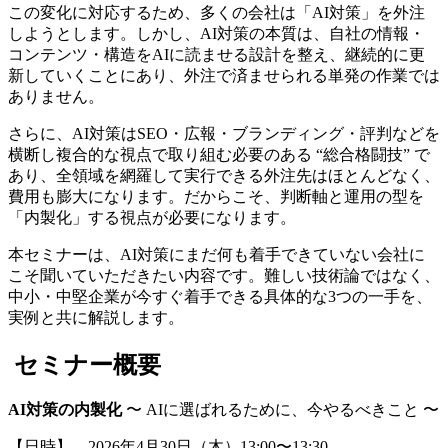
この変化に対応するため、多くの会社は「AI対策」を外注
しようとします。しかし、AI対策の本質は、自社の情報・
コンテンツ・構造をAIに読ませる設計を整え、継続的に更
新していくことにあり、外注で済ませられる単発の作業では
ありません。
さらに、AI対策はSEO・広報・ブランディング・評判などを
横断し複合的な視点で取り組む必要のある “総合格闘技” で
あり、全領域を網羅して実行できる外注先はほとんどなく、
費用も膨大になります。だからこそ、判断軸と運用の型を
「内製化」する視点が必要になります。
本セミナーは、AI対策にまだ何も着手できていない会社に
こそ聞いていただきたい内容です。難しい技術論ではなく、
中小・中堅企業が今すぐ着手できる具体的な3つの一手を、
実例と共に解説します。
セミナー概要
AI
対策の内製化
〜 AIに選ばれるために、今やるべきこと 〜
【日時】 2026年4月30日（木）13:00〜13:30