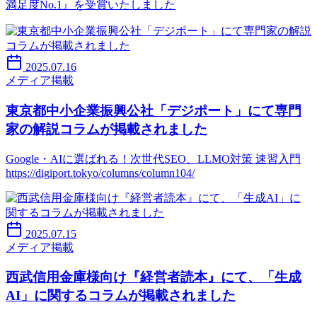
満足度No.1』を受賞いたしました
2025.07.16
メディア掲載
東京都中小企業振興公社「デジポート」にて専門
家の解説コラムが掲載されました
Google・AIに選ばれる！次世代SEO、LLMO対策 速習入門
https://digiport.tokyo/columns/column104/
2025.07.15
メディア掲載
西武信用金庫様向け『経営者読本』にて、「生成
AI」に関するコラムが掲載されました