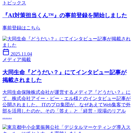
トピックス
『AI対策担当くん™』の事前登録を開始しました
事前登録はこちら
2025.11.04
メディア掲載
大同生命『どうだい？』にてインタビュー記事が
掲載されました
大同生命保険株式会社が運営するメディア『どうだい？』に
て、株式会社アイー・ピー・エル様とのインタビュー記事が
公開されました。 ITのプロ集団が、なぜあえてWeb集客で外
部を活用したのか。その「答え」と「経営・現場のリアル
……