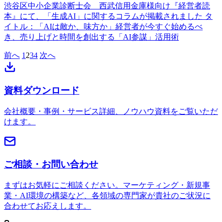
渋谷区中小企業診断士会 西武信用金庫様向け『経営者読
本』にて、「生成AI」に関するコラムが掲載されました タ
イトル：「AIは敵か、味方か」経営者が今すぐ始めるべ
き、売り上げと時間を創出する「AI参謀」活用術
前へ
1
2
3
4
次へ
資料ダウンロード
会社概要・事例・サービス詳細、ノウハウ資料をご覧いただ
けます。
ご相談・お問い合わせ
まずはお気軽にご相談ください。マーケティング・新規事
業・AI環境の構築など、各領域の専門家が貴社のご状況に
合わせてお応えします。