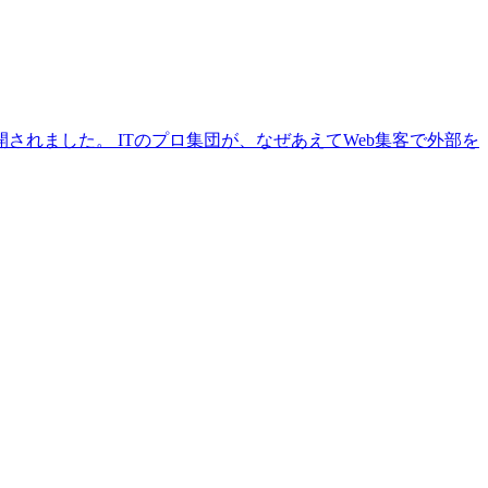
れました。 ITのプロ集団が、なぜあえてWeb集客で外部を