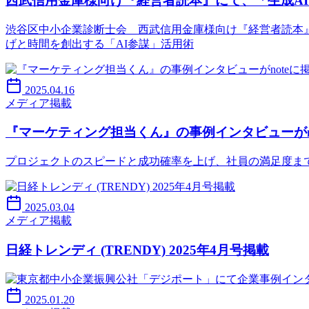
西武信用金庫様向け『経営者読本』にて、「生成A
渋谷区中小企業診断士会 西武信用金庫様向け『経営者読本』
げと時間を創出する「AI参謀」活用術
2025.04.16
メディア掲載
『マーケティング担当くん』の事例インタビューがn
プロジェクトのスピードと成功確率を上げ、社員の満足度ま
2025.03.04
メディア掲載
日経トレンディ (TRENDY) 2025年4月号掲載
2025.01.20