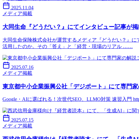
2025.11.04
メディア掲載
大同生命『どうだい？』にてインタビュー記事が掲
大同生命保険株式会社が運営するメディア『どうだい？』にて
活用したのか。その「答え」と「経営・現場のリアル ……
2025.07.16
メディア掲載
東京都中小企業振興公社「デジポート」にて専門家
Google・AIに選ばれる！次世代SEO、LLMO対策 速習入門 https://digip
2025.07.15
メディア掲載