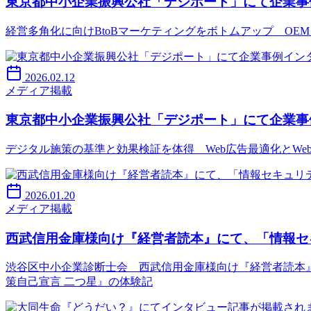
東京都中小企業振興公社「デジポート」にて企業事
経営多角化に向けBtoBマーケティングをボトムアップ OE
2026.02.12
メディア掲載
東京都中小企業振興公社「デジポート」にて企業事
デジタル施策の基準と効果検証を体得 Web広告最適化とWe
2026.01.20
メディア掲載
西武信用金庫様向け『経営者読本』にて、「情報セ
渋谷区中小企業診断士会 西武信用金庫様向け『経営者読本
策自己宣言 二つ星』の体験記