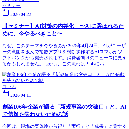
セミナー
2026.04.22
【セミナー】AI対策の内製化 〜AIに選ばれるた
めに、今やるべきこと〜
なぜ、このテーマを今やるのか 2026年4月24日、AIがユーザ
ーの意図を汲んで複数アプリを横断操作するAIスマホがソ
フトバンクから発売されます。消費者向けのニュースに見え
るかもしれません。しかし、この流れはBtoBにお ……
コラム
2026.04.11
創業106年企業が語る「新規事業の突破口」と、AI
で信頼を失わないための話
今回は、現場の実体験から得た「実行」と「成果」に関する