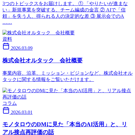
3つのトピックスをお届けします。 ① 「やりたいが進まな
い」新規事業を突破する、チーム編成の金言 ② AIで「信
頼」を失う人、得られる人の決定的な差 ③ 展示会でのA
……
資料
2026.03.09
株式会社オルタック 会社概要
事業内容、沿革、ミッション・ビジョンなど、株式会社オル
タックに関する情報をご覧いただけます。
コラム
2026.03.01
モノタロウのDMに見た「本当のAI活用」と、リ
アル接点再評価の話