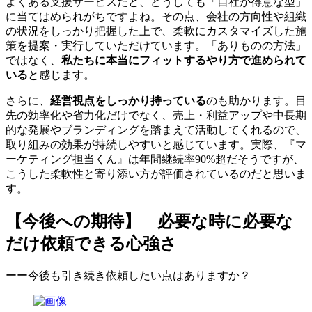
よくある支援サービスだと、どうしても「自社が得意な型」
に当てはめられがちですよね。その点、会社の方向性や組織
の状況をしっかり把握した上で、柔軟にカスタマイズした施
策を提案・実行していただけています。「ありものの方法」
ではなく、
私たちに本当にフィットするやり方で進められて
いる
と感じます。
さらに、
経営視点をしっかり持っている
のも助かります。目
先の効率化や省力化だけでなく、売上・利益アップや中長期
的な発展やブランディングを踏まえて活動してくれるので、
取り組みの効果が持続しやすいと感じています。実際、『マ
ーケティング担当くん』は年間継続率90%超だそうですが、
こうした柔軟性と寄り添い方が評価されているのだと思いま
す。
【今後への期待】 必要な時に必要な
だけ依頼できる心強さ
ーー今後も引き続き依頼したい点はありますか？