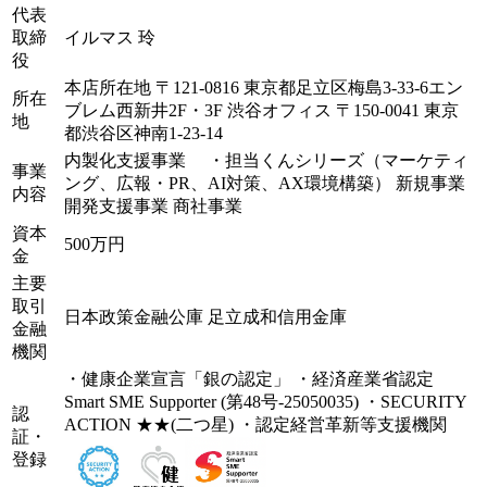
代表
取締
イルマス 玲
役
本店所在地 〒121-0816 東京都足立区梅島3-33-6エン
所在
ブレム西新井2F・3F 渋谷オフィス 〒150-0041 東京
地
都渋谷区神南1-23-14
内製化支援事業 ・担当くんシリーズ（マーケティ
事業
ング、広報・PR、AI対策、AX環境構築） 新規事業
内容
開発支援事業 商社事業
資本
500万円
金
主要
取引
日本政策金融公庫 足立成和信用金庫
金融
機関
・健康企業宣言「銀の認定」 ・経済産業省認定
Smart SME Supporter (第48号-25050035) ・SECURITY
認
ACTION ★★(二つ星) ・認定経営革新等支援機関
証・
登録