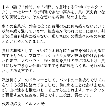
トルコ語で「仲間」や「相棒」を意味するOrtak（オルタッ
ク）。一社や一人では到達できない高みを、共に支え合いな
がら実現したい。そんな想いを名前に込めました。
多くの企業が、外注に投じた費用の先に何も残らないという
状態を繰り返しています。担当者が代わればゼロに戻り、判
断の理由も社内に残らない。私たちはその構造そのものを変
えたいと考えてきました。
貴社の相棒として、良い時も困難な時も背中を預け合える存
在でありたい。プロフェッショナル人材と技術を掛け合わせ
た伴走で、ノウハウ・工程・体制を貴社の中に積み上げ、貴
社にしかできない仕事に集中できる環境をつくる。それが私
たちの考え方です。
私は長くプロのドラマーとして、バンドの一番後ろでリズム
をつくる役割を務めてきました。前に出ることはありません
が、曲の速さも推進力も、そこから生まれます。オルタック
が目指す立ち位置も、同じです。主役は、貴社です。
代表取締役 イルマス 玲