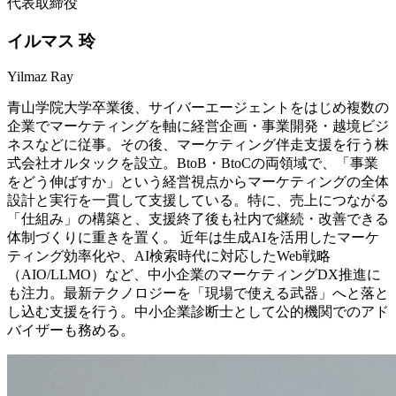
代表取締役
イルマス 玲
Yilmaz Ray
青山学院大学卒業後、サイバーエージェントをはじめ複数の
企業でマーケティングを軸に経営企画・事業開発・越境ビジ
ネスなどに従事。その後、マーケティング伴走支援を行う株
式会社オルタックを設立。BtoB・BtoCの両領域で、「事業
をどう伸ばすか」という経営視点からマーケティングの全体
設計と実行を一貫して支援している。特に、売上につながる
「仕組み」の構築と、支援終了後も社内で継続・改善できる
体制づくりに重きを置く。 近年は生成AIを活用したマーケ
ティング効率化や、AI検索時代に対応したWeb戦略
（AIO/LLMO）など、中小企業のマーケティングDX推進に
も注力。最新テクノロジーを「現場で使える武器」へと落と
し込む支援を行う。中小企業診断士として公的機関でのアド
バイザーも務める。